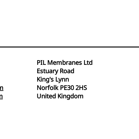
PIL Membranes Ltd
Estuary Road
King's Lynn
m
Norfolk PE30 2HS
m
United Kingdom