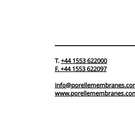
T.
+44 1553 622000
F. +44 1553 622097
info@porellemembranes.co
www.porellemembranes.co