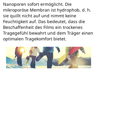
Nanoporen sofort ermöglicht. Die
mikroporöse Membran ist hydrophob, d. h.
sie quillt nicht auf und nimmt keine
Feuchtigkeit auf. Das bedeutet, dass die
Beschaffenheit des Films ein trockenes
Tragegefühl bewahrt und dem Träger einen
optimalen Tragekomfort bietet.
DAUERHAFTE LEISTUNG
Die Struktur besteht aus einem sehr
regelmäßigen 3D-Netz von miteinander
verbundenen Nanoporen mit einem
Durchmesser von typischerweise 20 nm. Die
optimierte Nanostruktur in Verbindung mit