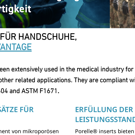
 FÜR HANDSCHUHE,
VANTAGE
n extensively used in the medical industry for
ther related applications. They are compliant 
.
6604 and ASTM F1671
ÄTZE FÜR
ERFÜLLUNG DER
LEISTUNGSSTAN
timent von mikroporösen
Porelle® inserts biete