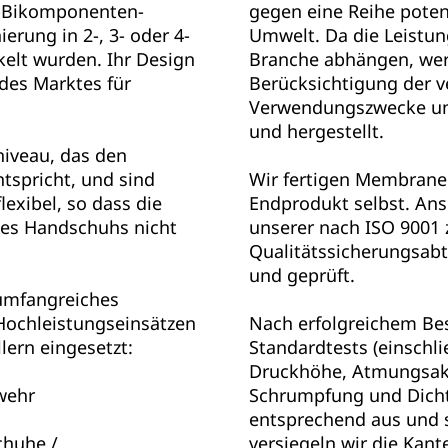
E-Bikomponenten-
gegen eine Reihe poten
erung in 2-, 3- oder 4-
Umwelt. Da die Leistu
kelt wurden. Ihr Design
Branche abhängen, wer
des Marktes für
Berücksichtigung der 
Verwendungszwecke un
und hergestellt.
niveau, das den
tspricht, und sind
Wir fertigen Membrane
lexibel, so dass die
Endprodukt selbst. Ans
 des Handschuhs nicht
unserer nach ISO 9001 z
Qualitätssicherungsabt
und geprüft.
umfangreiches
 Hochleistungseinsätzen
Nach erfolgreichem Bes
ern eingesetzt:​
Standardtests (einschli
Druckhöhe, Atmungsakti
wehr
Schrumpfung und Dicht
entsprechend aus und s
chuhe /
versiegeln wir die Kan