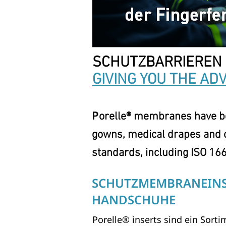
SCHUTZBARRIEREN
GIVING YOU THE AD
P
orelle® membranes have bee
gowns, medical drapes and o
standards, including ISO 1
SCHUTZMEMBRANEINS
HANDSCHUHE
Porelle® inserts sind ein Sor