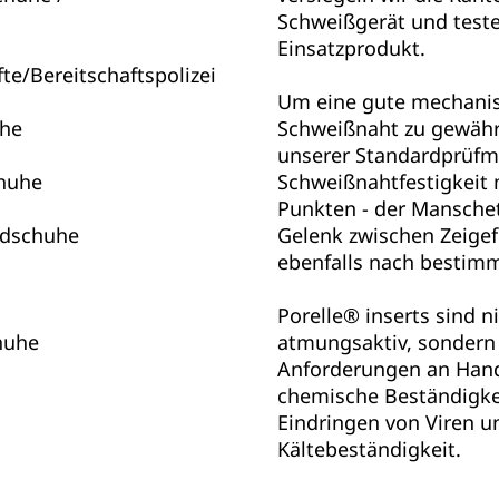
Schweißgerät und teste
Einsatzprodukt.
te/Bereitschaftspolizei
Um eine gute mechanisc
uhe
Schweißnaht zu gewähr
unserer Standardprüfm
chuhe
Schweißnahtfestigkeit 
Punkten - der Manschet
ndschuhe
Gelenk zwischen Zeige
ebenfalls nach bestimm
Porelle® inserts sind n
huhe
atmungsaktiv, sondern 
Anforderungen an Han
chemische Beständigke
Eindringen von Viren u
Kältebeständigkeit.